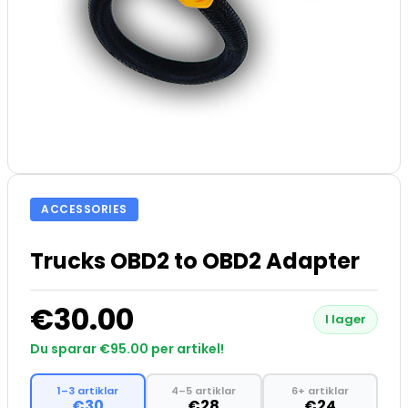
ACCESSORIES
Trucks OBD2 to OBD2 Adapter
€30.00
I lager
Du sparar €95.00 per artikel!
1–3 artiklar
4–5 artiklar
6+ artiklar
€30
€28
€24