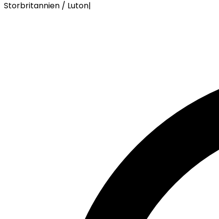
Storbritannien / Luton
|