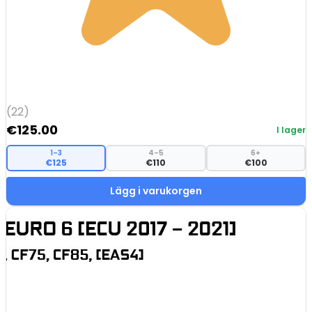
(22)
€
125.00
I lager
1–3
4–5
6+
€125
€110
€100
Lägg i varukorgen