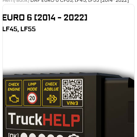
Hem
/
Butik
/
DAF EURO 6 CF65, LF45, LF55 [2014-2022]