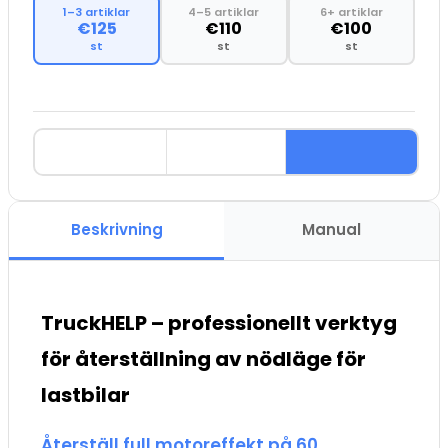
1–3 artiklar
4–5 artiklar
6+ artiklar
€125
€110
€100
st
st
st
Beskrivning
Manual
TruckHELP – professionellt verktyg
för återställning av nödläge för
lastbilar
Återställ full motoreffekt på 60