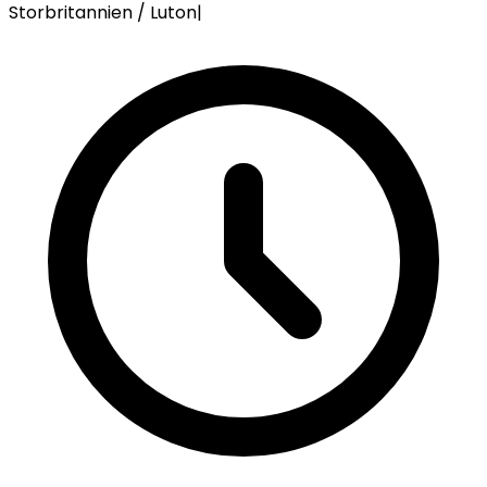
Storbritannien / Luton
|