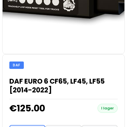
DAF
DAF EURO 6 CF65, LF45, LF55
[2014-2022]
€125.00
I lager