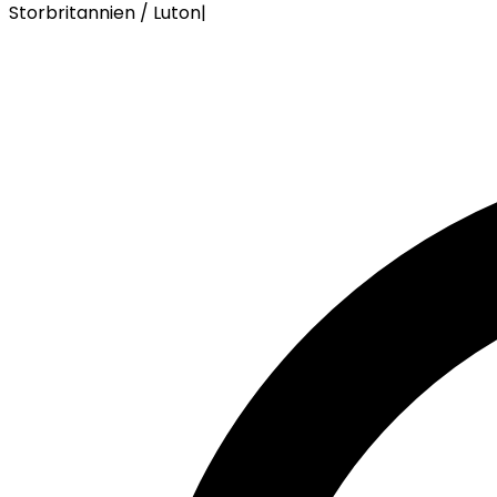
Storbritannien / Luton
|