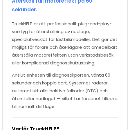
Återställ full motoreffekt på 60
sekunder.
TruckHELP är ett professionellt plug-and-play-
verktyg för återställning av nödläge,
specialutvecklat för lastbilsmodeller. Det gör det
möjligt för förare och åkeriägare att omedelbart
återställa motoreffekten utan verkstadsbesök
eller komplicerad diagnostikutrustning.
Anslut enheten till diagnostikporten, vänta 60
sekunder och koppla bort. Systemet raderar
automatiskt alla inaktiva felkoder (DTC) och
återställer nödläget — vilket tar fordonet tillbaka
till normalt driftläge.
Varför TruckHELP?