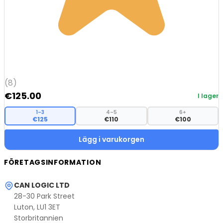
(8)
€
125.00
I lager
1–3
4–5
6+
€125
€110
€100
Lägg i varukorgen
FÖRETAGSINFORMATION
CAN LOGIC LTD
28-30 Park Street
Luton, LU1 3ET
Storbritannien