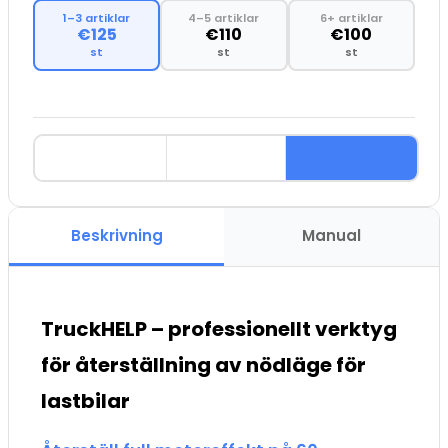
1–3 artiklar
4–5 artiklar
6+ artiklar
€125
€110
€100
st
st
st
Beskrivning
Manual
TruckHELP – professionellt verktyg
för återställning av nödläge för
lastbilar