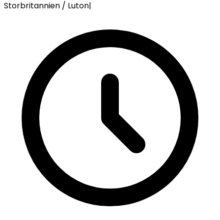
Storbritannien / Luton
|