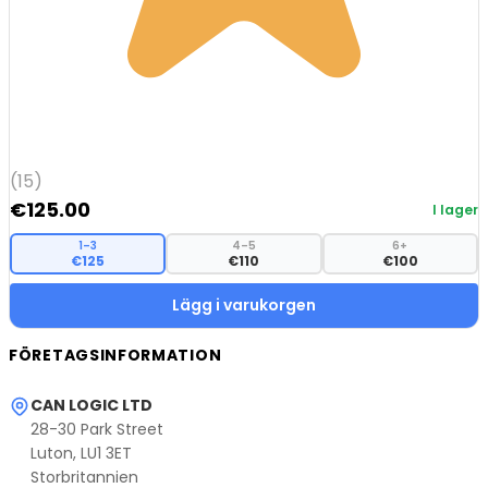
(15)
€
125.00
I lager
1–3
4–5
6+
€125
€110
€100
Lägg i varukorgen
FÖRETAGSINFORMATION
CAN LOGIC LTD
28-30 Park Street
Luton, LU1 3ET
Storbritannien