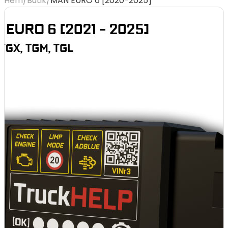
Hem
/
Butik
/
MAN EURO 6 [2020-2025]