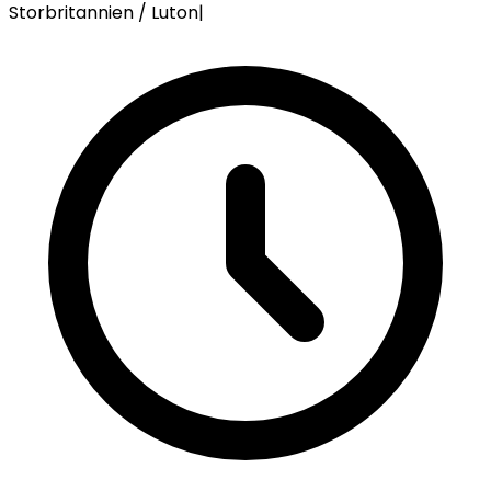
Storbritannien / Luton
|