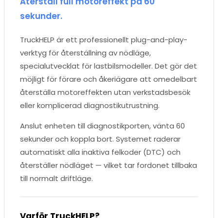
Återställ full motoreffekt på 60
sekunder.
TruckHELP är ett professionellt plug-and-play-
verktyg för återställning av nödläge,
specialutvecklat för lastbilsmodeller. Det gör det
möjligt för förare och åkeriägare att omedelbart
återställa motoreffekten utan verkstadsbesök
eller komplicerad diagnostikutrustning.
Anslut enheten till diagnostikporten, vänta 60
sekunder och koppla bort. Systemet raderar
automatiskt alla inaktiva felkoder (DTC) och
återställer nödläget — vilket tar fordonet tillbaka
till normalt driftläge.
Varför TruckHELP?