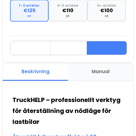
1–3 artiklar
4–5 artiklar
6+ artiklar
€125
€110
€100
st
st
st
Beskrivning
Manual
TruckHELP – professionellt verktyg
för återställning av nödläge för
lastbilar