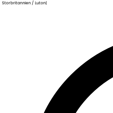
Storbritannien / Luton
|