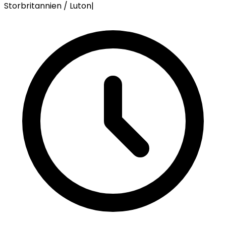
Storbritannien / Luton
|