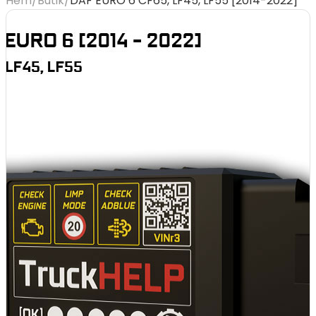
Hem
/
Butik
/
DAF EURO 6 CF65, LF45, LF55 [2014-2022]