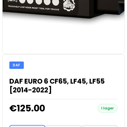
DAF
DAF EURO 6 CF65, LF45, LF55
[2014-2022]
€125.00
I lager