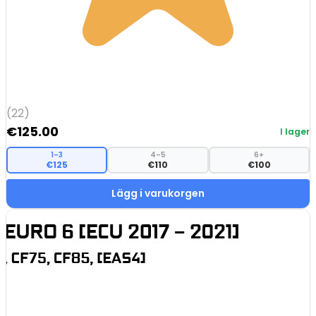
(22)
€
125.00
I lager
1–3
4–5
6+
€125
€110
€100
Lägg i varukorgen