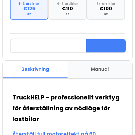
1–3 artiklar
4–5 artiklar
6+ artiklar
€125
€110
€100
st
st
st
Beskrivning
Manual
TruckHELP – professionellt verktyg
för återställning av nödläge för
lastbilar
Återställ full motoreffekt på 60