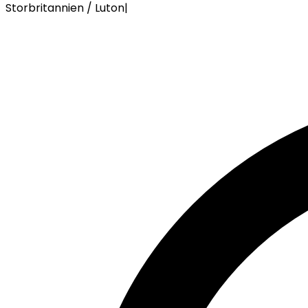
Storbritannien / Luton
|